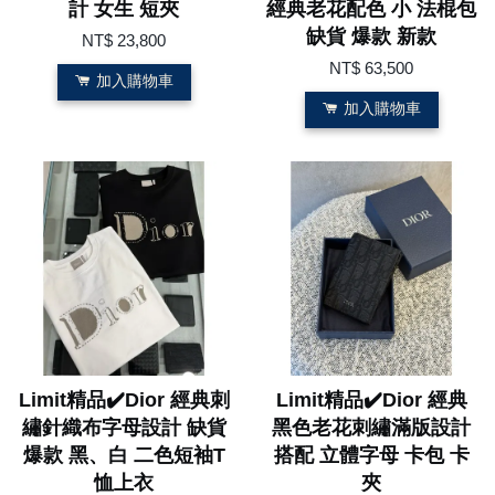
計 女生 短夾
經典老花配色 小 法棍包
缺貨 爆款 新款
NT$ 23,800
NT$ 63,500
加入購物車
加入購物車
Limit精品✔️Dior 經典刺
Limit精品✔️Dior 經典
繡針織布字母設計 缺貨
黑色老花刺繡滿版設計
爆款 黑、白 二色短袖T
搭配 立體字母 卡包 卡
恤上衣
夾