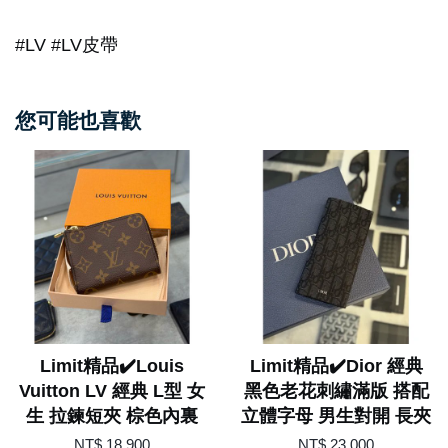
#LV #LV皮帶
您可能也喜歡
Limit精品✔️Louis
Limit精品✔️Dior 經典
Vuitton LV 經典 L型 女
黑色老花刺繡滿版 搭配
生 拉鍊短夾 棕色內裏
立體字母 男生對開 長夾
NT$ 18,900
NT$ 23,000