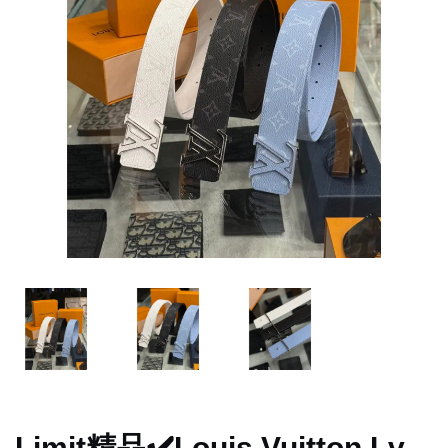
Limit精品✔️Louis Vuitton Lv