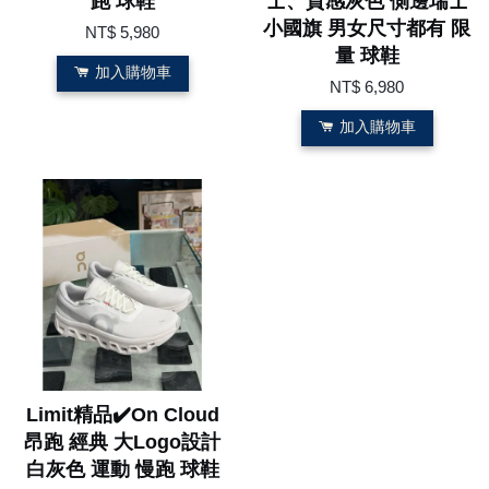
跑 球鞋
士、質感灰色 側邊瑞士
小國旗 男女尺寸都有 限
NT$ 5,980
量 球鞋
加入購物車
NT$ 6,980
加入購物車
Limit精品✔️On Cloud
昂跑 經典 大Logo設計
白灰色 運動 慢跑 球鞋