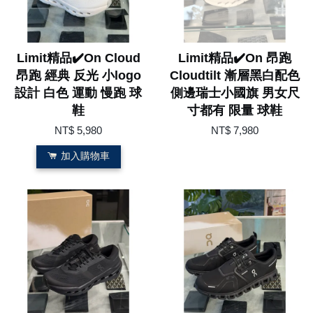
Limit精品✔️On Cloud
Limit精品✔️On 昂跑
昂跑 經典 反光 小logo
Cloudtilt 漸層黑白配色
設計 白色 運動 慢跑 球
側邊瑞士小國旗 男女尺
鞋
寸都有 限量 球鞋
NT$ 5,980
NT$ 7,980
加入購物車