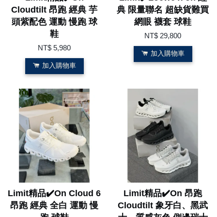
Cloudtilt 昂跑 經典 芋
典 限量聯名 超缺貨難買
頭紫配色 運動 慢跑 球
網眼 襪套 球鞋
鞋
NT$ 29,800
NT$ 5,980
加入購物車
加入購物車
Limit精品✔️On Cloud 6
Limit精品✔️On 昂跑
昂跑 經典 全白 運動 慢
Cloudtilt 象牙白、黑武