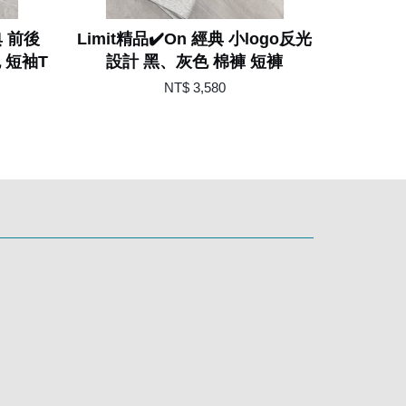
典 前後
Limit精品✔️On 經典 小logo反光
 短袖T
設計 黑、灰色 棉褲 短褲
NT$ 3,580