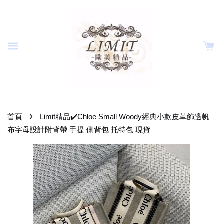
›
首頁
Limit精品✔️Chloe Small Woody經典小款皮革飾邊帆
布字母設計附背帶 手提 側背包 托特包 現貨