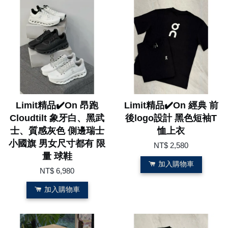
Limit精品✔️On 昂跑
Limit精品✔️On 經典 前
Cloudtilt 象牙白、黑武
後logo設計 黑色短袖T
士、質感灰色 側邊瑞士
恤上衣
小國旗 男女尺寸都有 限
NT$ 2,580
量 球鞋
加入購物車
NT$ 6,980
加入購物車