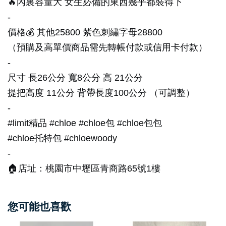
🔥內裏容量大 女生必備的東西幾乎都裝得下
-
價格💰 其他25800 紫色刺繡字母28800
（預購及高單價商品需先轉帳付款或信用卡付款）
-
尺寸 長26公分 寬8公分 高 21公分
提把高度 11公分 背帶長度100公分 （可調整）
-
#limit精品 #chloe #chloe包 #chloe包包
#chloe托特包 #chloewoody
-
🏠店址：桃園市中壢區青商路65號1樓
您可能也喜歡