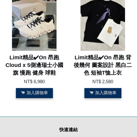
Limit精品✔️On 昂跑
Limit精品✔️On 昂跑 背
Cloud x 5側邊瑞士小國
後幾何 圖案設計 黑白二
旗 慢跑 健身 球鞋
色 短袖T恤上衣
NT$ 6,980
NT$ 2,580
加入購物車
加入購物車
快速連結