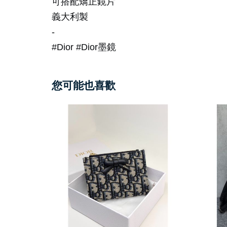
可搭配矯正鏡片
義大利製
-
#Dior #Dior墨鏡
您可能也喜歡