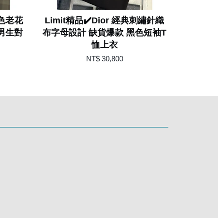
黑色老花
Limit精品✔️Dior 經典刺繡針織
 男生對
布字母設計 缺貨爆款 黑色短袖T
恤上衣
NT$ 30,800