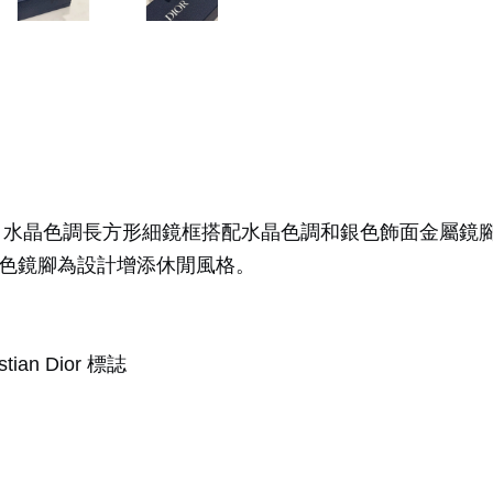
格。水晶色調長方形細鏡框搭配水晶色調和銀色飾面金屬鏡腳，透明設
鏡片和白色鏡腳為設計增添休閒風格。
n Dior 標誌