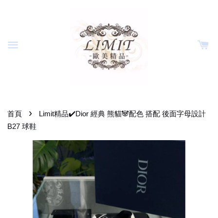
›
首頁
Limit精品✔️Dior 經典 熊貓🐼配色 搭配 後面字母設計
B27 球鞋