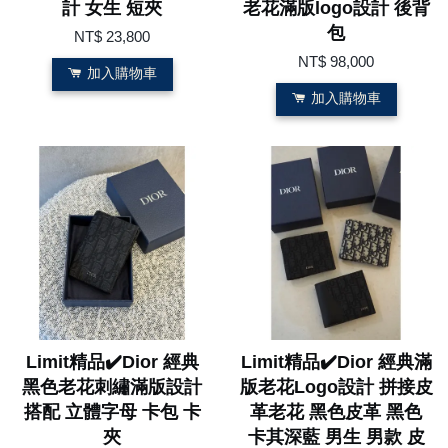
計 女生 短夾
老花滿版logo設計 後背
包
NT$ 23,800
NT$ 98,000
加入購物車
加入購物車
Limit精品✔️Dior 經典
Limit精品✔️Dior 經典滿
黑色老花刺繡滿版設計
版老花Logo設計 拼接皮
搭配 立體字母 卡包 卡
革老花 黑色皮革 黑色
夾
卡其深藍 男生 男款 皮