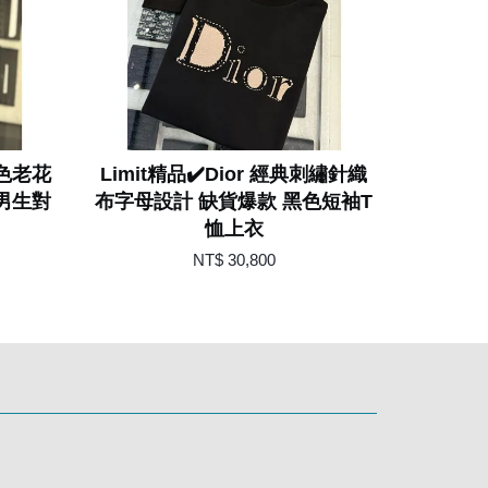
黑色老花
Limit精品✔️Dior 經典刺繡針織
 男生對
布字母設計 缺貨爆款 黑色短袖T
恤上衣
NT$ 30,800