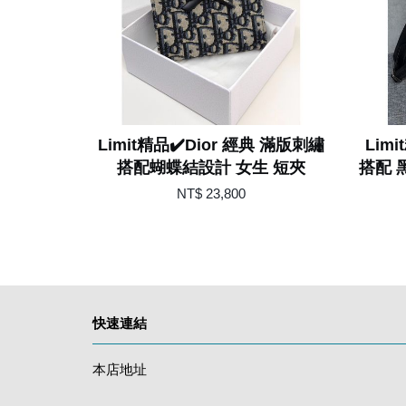
Limit精品✔️Dior 經典 滿版刺繡
Lim
搭配蝴蝶結設計 女生 短夾
搭配 
NT$ 23,800
快速連結
本店地址