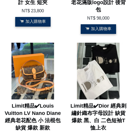
計 女生 短夾
老花滿版logo設計 後背
包
NT$ 23,800
NT$ 98,000
加入購物車
加入購物車
Limit精品✔️Louis
Limit精品✔️Dior 經典刺
Vuitton LV Nano Diane
繡針織布字母設計 缺貨
經典老花配色 小 法棍包
爆款 黑、白 二色短袖T
缺貨 爆款 新款
恤上衣