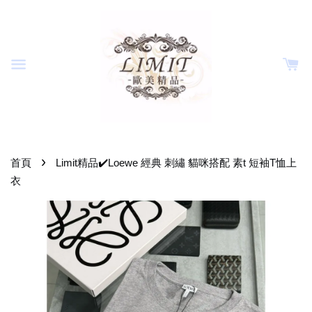
›
首頁
Limit精品✔️Loewe 經典 刺繡 貓咪搭配 素t 短袖T恤上
衣