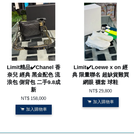
Limit精品✔️Chanel 香
Limit✔️Loewe x on 經
奈兒 經典 黑金配色 流
典 限量聯名 超缺貨難買
浪包 側背包 二手9.8成
網眼 襪套 球鞋
新
NT$ 29,800
NT$ 158,000
加入購物車
加入購物車