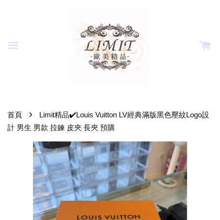
›
首頁
Limit精品✔️Louis Vuitton LV經典滿版黑色壓紋Logo設
計 男生 男款 拉鍊 皮夾 長夾 預購