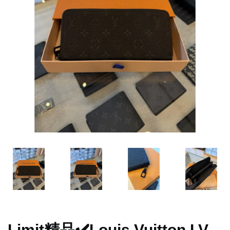
Limit精品✔️Louis Vuitton LV