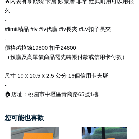
🔥內裏有零錢袋 卡層 鈔票層 非常 經典耐用可以用很
久
-
#limit精品 #lv #lv代購 #lv長夾 #LV扣子長夾
-
價格💰拉鍊19800 扣子24800
（預購及高單價商品需先轉帳付款或信用卡付款）
-
尺寸 19 x 10.5 x 2.5 公分 16個信用卡夾層
-
🏠店址：桃園市中壢區青商路65號1樓
您可能也喜歡