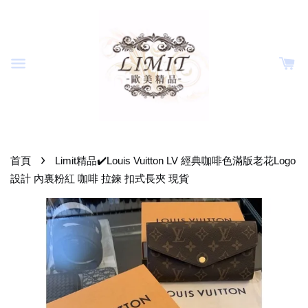
›
首頁
Limit精品✔️Louis Vuitton LV 經典咖啡色滿版老花Logo
設計 內裏粉紅 咖啡 拉鍊 扣式長夾 現貨