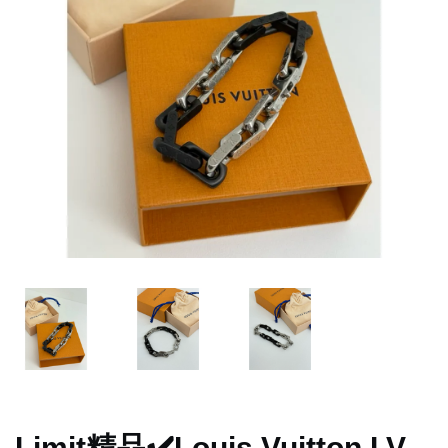
Limit精品✔️Louis Vuitton LV