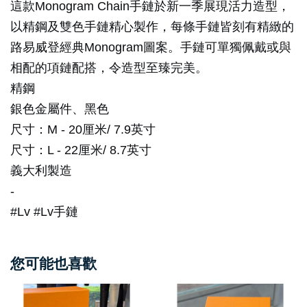
這款Monogram Chain手鏈於新一季展現活力造型，
以精鋼及雙色手鏈精心製作，每條手鏈皆刻有精緻的
路易威登經典Monogram圖案。手鏈可單獨佩戴或與
相配的項鏈配搭，令造型至臻完美。
精鋼
銀色金屬件、黑色
尺寸：M - 20厘米/ 7.9英寸
尺寸：L - 22厘米/ 8.7英寸
義大利製造
-
#Lv #Lv手鏈
您可能也喜歡